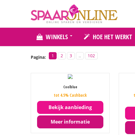
WINKELS
HOE HET WERKT
1
2
3
..
102
Pagina:
Coolblue
tot 4.5% Cashback
Bekijk aanbieding
Meer informatie