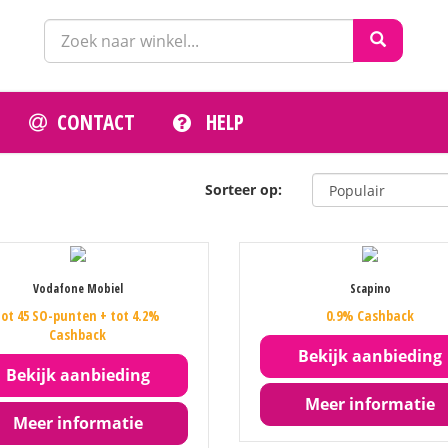
CONTACT
HELP
Sorteer op:
Vodafone Mobiel
Scapino
tot 45 SO-punten + tot 4.2%
0.9% Cashback
Cashback
Bekijk aanbieding
Bekijk aanbieding
Meer informatie
Meer informatie