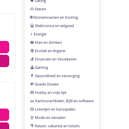
💖 Dating
🐶 Dieren
🌐 Domeinnamen en hosting
💻 Elektronica en witgoed
⚡️ Energie
🍔 Eten en drinken
🔞 Erotiek en lingerie
💰 Financiën en Verzekeren
🕹 Gaming
💊 Gezondheid en verzorging
💸 Goede Doelen
🧸 Hobby en vrije tijd
✂️ Kantoorartikelen, B2B en software
🎲 Loterijen en kansspelen
👗 Mode en sieraden
🌴 Reizen, vakantie en tickets