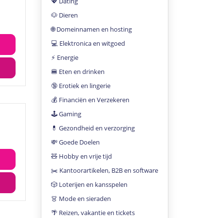
💖 Dating
🐶 Dieren
🌐 Domeinnamen en hosting
💻 Elektronica en witgoed
⚡️ Energie
🍔 Eten en drinken
🔞 Erotiek en lingerie
💰 Financiën en Verzekeren
🕹 Gaming
💊 Gezondheid en verzorging
💸 Goede Doelen
🧸 Hobby en vrije tijd
✂️ Kantoorartikelen, B2B en software
🎲 Loterijen en kansspelen
👗 Mode en sieraden
🌴 Reizen, vakantie en tickets