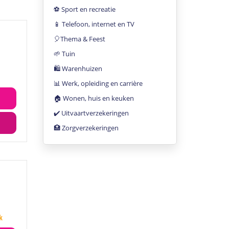
⚽️ Sport en recreatie
📱 Telefoon, internet en TV
🎈Thema & Feest
🌱 Tuin
🛍 Warenhuizen
📊 Werk, opleiding en carrière
🏠 Wonen, huis en keuken
✔️ Uitvaartverzekeringen
🏥 Zorgverzekeringen
k