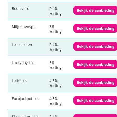
Boulevard
2.4%
Bekijk de aanbieding
korting
Miljoenenspel
3%
Bekijk de aanbieding
korting
Losse Loten
2.4%
Bekijk de aanbieding
korting
Luckyday Los
3%
Bekijk de aanbieding
korting
Lotto Los
4.5%
Bekijk de aanbieding
korting
Eurojackpot Los
4.8%
Bekijk de aanbieding
korting
Staatsloterij Los
2.4%