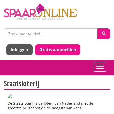
Inloggen
Gratis aanmelden
Toggle
navigati
Staatsloterij
De Staatsloterij is de loterij van Nederland met de
grootste prijzenpot en de hoogste win kans.