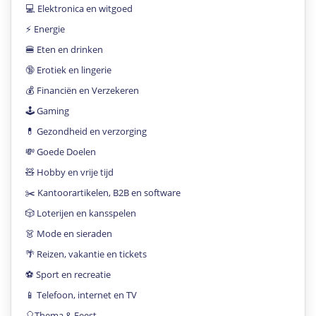
💻 Elektronica en witgoed
⚡️ Energie
🍔 Eten en drinken
🔞 Erotiek en lingerie
💰 Financiën en Verzekeren
🕹 Gaming
💊 Gezondheid en verzorging
💸 Goede Doelen
🧸 Hobby en vrije tijd
✂️ Kantoorartikelen, B2B en software
🎲 Loterijen en kansspelen
👗 Mode en sieraden
🌴 Reizen, vakantie en tickets
⚽️ Sport en recreatie
📱 Telefoon, internet en TV
🎈Thema & Feest