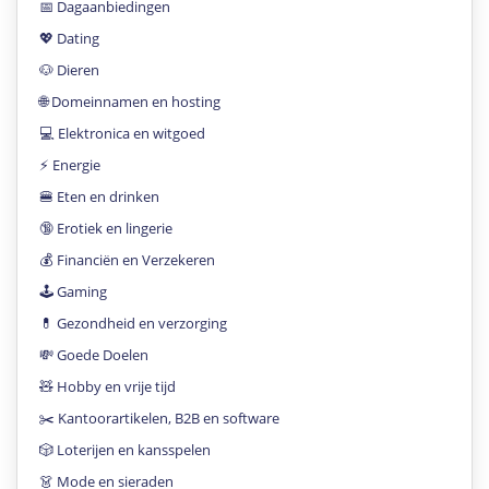
📅 Dagaanbiedingen
💖 Dating
🐶 Dieren
🌐 Domeinnamen en hosting
💻 Elektronica en witgoed
⚡️ Energie
🍔 Eten en drinken
🔞 Erotiek en lingerie
💰 Financiën en Verzekeren
🕹 Gaming
💊 Gezondheid en verzorging
💸 Goede Doelen
🧸 Hobby en vrije tijd
✂️ Kantoorartikelen, B2B en software
🎲 Loterijen en kansspelen
👗 Mode en sieraden