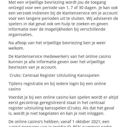
Met een vrijwillige bevriezing wordt jou de toegang
ontzegd voor een periode van 1, 7 of 30 dagen. Je kan ook
een verzoek indienen bij de klantenservice om je account
voor een langere perioden uit te sluiten. Wij adviseren de
spelers in dat geval ook om hulp te zoeken en geven
informatie over de mogelijkheden bij verschillende
organisaties.
Na afloop van het vrijwillige bevriezing ben je weer
welkom.
De klantenservice medewerkers van het online casino
kunnen je alle informatie geven over het vrijwillige
bevriezen van je account.
Cruks: Centraal Register Uitsluiting Kansspelen
Tijdens registratie en bij iedere login bij een online
casino
Voordat je bij een online casino kan spelen wordt er altijd
eerst gecontrop geregistreerd staat in het centraal
register uitsluiting kansspelen (Cruks). Als dat het geval
is, wordt je niet toegelaten en kan je niet inloggen.
De online casino's hebben, vanaf 1 oktober 2021, een
aantal gegevens van je (geldig ID, BSN-nummer) nodig