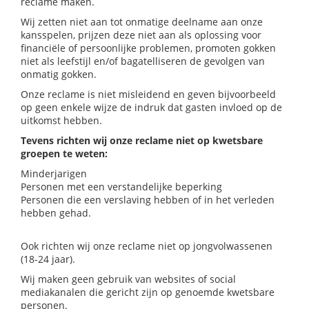
reclame maken.
Wij zetten niet aan tot onmatige deelname aan onze
kansspelen, prijzen deze niet aan als oplossing voor
financiële of persoonlijke problemen, promoten gokken
niet als leefstijl en/of bagatelliseren de gevolgen van
onmatig gokken.
Onze reclame is niet misleidend en geven bijvoorbeeld
op geen enkele wijze de indruk dat gasten invloed op de
uitkomst hebben.
Tevens richten wij onze reclame niet op kwetsbare
groepen te weten:
Minderjarigen
Personen met een verstandelijke beperking
Personen die een verslaving hebben of in het verleden
hebben gehad.
Ook richten wij onze reclame niet op jongvolwassenen
(18-24 jaar).
Wij maken geen gebruik van websites of social
mediakanalen die gericht zijn op genoemde kwetsbare
personen.