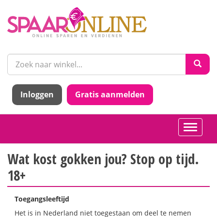
Inloggen
Gratis aanmelden
Toggle
navigati
Wat kost gokken jou? Stop op tijd.
18+
Toegangsleeftijd
Het is in Nederland niet toegestaan om deel te nemen