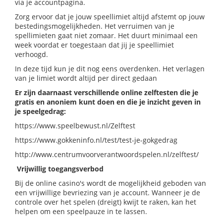
via je accountpagina.
Zorg ervoor dat je jouw speellimiet altijd afstemt op jouw
bestedingsmogelijkheden. Het verruimen van je
spellimieten gaat niet zomaar. Het duurt minimaal een
week voordat er toegestaan dat jij je speellimiet
verhoogd.
In deze tijd kun je dit nog eens overdenken. Het verlagen
van je limiet wordt altijd per direct gedaan
Er zijn daarnaast verschillende online zelftesten die je
gratis en anoniem kunt doen en die je inzicht geven in
je speelgedrag:
https://www.speelbewust.nl/Zelftest
https://www.gokkeninfo.nl/test/test-je-gokgedrag
http://www.centrumvoorverantwoordspelen.nl/zelftest/
Vrijwillig toegangsverbod
Bij de online casino's wordt de mogelijkheid geboden van
een vrijwillige bevriezing van je account. Wanneer je de
controle over het spelen (dreigt) kwijt te raken, kan het
helpen om een speelpauze in te lassen.