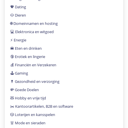
💖 Dating
🐶 Dieren
🌐 Domeinnamen en hosting
💻 Elektronica en witgoed
⚡️ Energie
🍔 Eten en drinken
🔞 Erotiek en lingerie
💰 Financiën en Verzekeren
🕹 Gaming
💊 Gezondheid en verzorging
💸 Goede Doelen
🧸 Hobby en vrije tijd
✂️ Kantoorartikelen, B2B en software
🎲 Loterijen en kansspelen
👗 Mode en sieraden