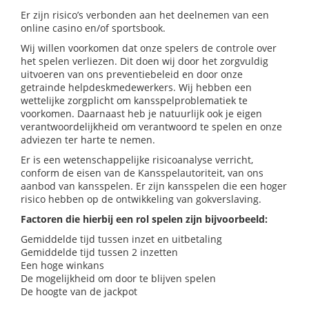
Er zijn risico’s verbonden aan het deelnemen van een
online casino en/of sportsbook.
Wij willen voorkomen dat onze spelers de controle over
het spelen verliezen. Dit doen wij door het zorgvuldig
uitvoeren van ons preventiebeleid en door onze
getrainde helpdeskmedewerkers. Wij hebben een
wettelijke zorgplicht om kansspelproblematiek te
voorkomen. Daarnaast heb je natuurlijk ook je eigen
verantwoordelijkheid om verantwoord te spelen en onze
adviezen ter harte te nemen.
Er is een wetenschappelijke risicoanalyse verricht,
conform de eisen van de Kansspelautoriteit, van ons
aanbod van kansspelen. Er zijn kansspelen die een hoger
risico hebben op de ontwikkeling van gokverslaving.
Factoren die hierbij een rol spelen zijn bijvoorbeeld:
Gemiddelde tijd tussen inzet en uitbetaling
Gemiddelde tijd tussen 2 inzetten
Een hoge winkans
De mogelijkheid om door te blijven spelen
De hoogte van de jackpot