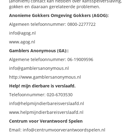
(anoniem) contact kan hebben over kansspelverslaving,
gokken en daaraan gerelateerde problemen.
Anonieme Gokkers Omgeving Gokkers (AGOG):
Algemeen telefoonnummer: 0800-2277722
info@agog.nl
www.agog.nl
Gamblers Anonymous (GA)::
Algemene telefoonnummer: 06-19009596
info@gamblersanonymous.nl
http://www.gamblersanonymous.nl
Help! mijn dierbare is verslaafd.
Telefoonnummer: 020-6703530
info@helpmijndierbareisverslaafd.nl
www.helpmijndierbareisverslaafd.nl
Centrum voor Verantwoord Spelen
Email: info@centrumvoorverantwoordspelen.nl